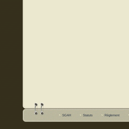
SGAH
Statuts
Règlement